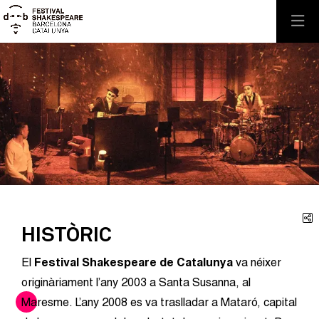
Aquest és un carrusel automàtic. Usa les fletxes del teclat o el 
Diapositiva 1
Diapositiva 1
C
HISTÒRIC
El
Festival Shakespeare de Catalunya
va néixer
originàriament l’any 2003 a Santa Susanna, al
Maresme. L’any 2008 es va traslladar a Mataró, capital