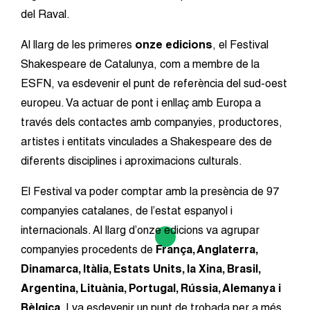
del Raval.
Al llarg de les primeres
onze edicions
, el Festival
Shakespeare de Catalunya, com a membre de la
ESFN, va esdevenir el punt de referència del sud-oest
europeu. Va actuar de pont i enllaç amb Europa a
través dels contactes amb companyies, productores,
artistes i entitats vinculades a Shakespeare des de
diferents disciplines i aproximacions culturals.
El Festival va poder comptar amb la presència de 97
companyies catalanes, de l’estat espanyol i
internacionals. Al llarg d’onze edicions va agrupar
companyies procedents de
França, Anglaterra,
Dinamarca, Itàlia, Estats Units, la Xina, Brasil,
Argentina, Lituània, Portugal, Rússia, Alemanya i
Bèlgica
. I va esdevenir un punt de trobada per a més