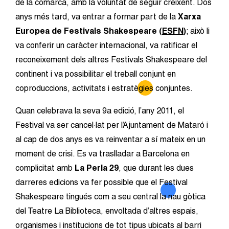
de la comarca, amb la voluntat de seguir creixent. Dos
anys més tard, va entrar a formar part de la
Xarxa
Europea de Festivals Shakespeare (
ESFN
)
; això li
va conferir un caràcter internacional, va ratificar el
reconeixement dels altres Festivals Shakespeare del
continent i va possibilitar el treball conjunt en
coproduccions, activitats i estratègies conjuntes.
Quan celebrava la seva 9a edició, l’any 2011, el
Festival va ser cancel·lat per l’Ajuntament de Mataró i
al cap de dos anys es va reinventar a sí mateix en un
moment de crisi. Es va traslladar a Barcelona en
complicitat amb
La Perla 29
, que durant les dues
darreres edicions va fer possible que el Festival
Shakespeare tingués com a seu central la nau gòtica
del Teatre La Biblioteca, envoltada d’altres espais,
organismes i institucions de tot tipus ubicats al barri